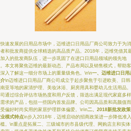
在快速发展的日用品市场中，迈维进口日用品厂商公司致力于为
费者和批发商提供全球精选的高品质产品。2018年，迈维凭借其
新加入的批发商队伍，进一步巩固了在进口日用品领域的领先地
位。本文将聚焦迈维的最新动态、产品布局以及销售模式，帮助
深入了解这一细分市场上的重量级角色。\n\n
一、迈维进口日用
简介
\n迈维进口日用品厂商公司成立于起步聚焦于引进欧美、日韩
东南亚等地的家清护理、美妆沐浴、厨房用具和婴幼儿生活用品
公司通过综合评估市场热度和用户反馈，筛选出满足现代家庭多
化需求的产品，包括一些国内首发品牌。公司因高品质和高颜值
受偏好时尚实用的家居护理群体偏爱。\n\n
二、2018新批发政
商业模式特点
\n步入2018年，迈维启动的招商政策进一步降低准
门槛。\n重点是拓展二、三级城市的市县级代理、网购店主和实体