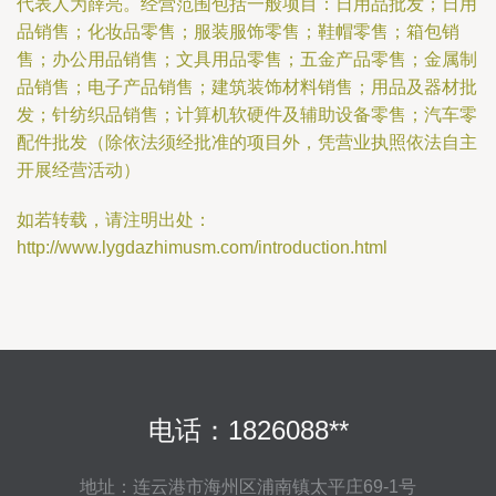
代表人为薛亮。经营范围包括一般项目：日用品批发；日用
品销售；化妆品零售；服装服饰零售；鞋帽零售；箱包销
售；办公用品销售；文具用品零售；五金产品零售；金属制
品销售；电子产品销售；建筑装饰材料销售；用品及器材批
发；针纺织品销售；计算机软硬件及辅助设备零售；汽车零
配件批发（除依法须经批准的项目外，凭营业执照依法自主
开展经营活动）
如若转载，请注明出处：
http://www.lygdazhimusm.com/introduction.html
电话：1826088**
地址：连云港市海州区浦南镇太平庄69-1号